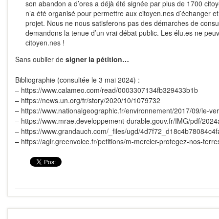
son abandon a d’ores a déjà été signée par plus de 1700 citoy
n’a été organisé pour permettre aux citoyen.nes d’échanger et 
projet. Nous ne nous satisferons pas des démarches de consul
demandons la tenue d’un vrai débat public. Les élu.es ne peu
citoyen.nes !
Sans oublier de
signer la pétition…
Bibliographie (consultée le 3 mai 2024) :
–
https://www.calameo.com/read/0003307134fb329433b1b
–
https://news.un.org/fr/story/2020/10/1079732
–
https://www.nationalgeographic.fr/environnement/2017/09/le-ve
–
https://www.mrae.developpement-durable.gouv.fr/IMG/pdf/2024
–
https://www.grandauch.com/_files/ugd/4d7f72_d18c4b78084c4
–
https://agir.greenvoice.fr/petitions/m-mercier-protegez-nos-terre