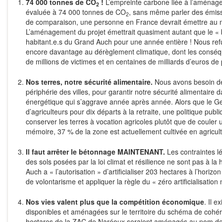
74 000 tonnes de CO
!
L’empreinte carbone liée à l’aménag
2
évaluée à 74 000 tonnes de CO
, sans même parler des émissi
2
de comparaison, une personne en France devrait émettre au
L’aménagement du projet émettrait quasiment autant que le «
habitant.e.s du Grand Auch pour une année entière ! Nous refu
encore davantage au dérèglement climatique, dont les conséqu
de millions de victimes et en centaines de milliards d’euros d
Nos terres, notre sécurité alimentaire.
Nous avons besoin des
périphérie des villes, pour garantir notre sécurité alimentaire 
énergétique qui s’aggrave année après année. Alors que le Ge
d’agriculteurs pour dix départs à la retraite, une politique pub
conserver les terres à vocation agricoles plutôt que de couler
mémoire, 37 % de la zone est actuellement cultivée en agricult
Il faut arrêter le bétonnage MAINTENANT.
Les contraintes lég
des sols posées par la loi climat et résilience ne sont pas à la 
Auch a « l’autorisation » d’artificialiser 203 hectares à l’horiz
de volontarisme et appliquer la règle du « zéro artificialisation
Nos vies valent plus que la compétition économique
. Il 
disponibles et aménagées sur le territoire du schéma de cohér
hectares de la ZAC de Naréoux seraient aménagés au nom de l