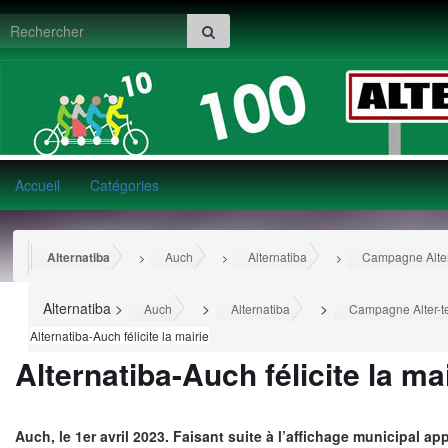
Search for:
Accueil
Catégories
Alternatiba
Auch
Alternatiba
Campagne Alter-
>
>
>
Alternatiba
>
>
>
Auch
Alternatiba
Campagne Alter-te
Alternatiba-Auch félicite la mairie
Alternatiba-Auch félicite la ma
Auch, le 1er avril 2023. Faisant suite à l’affichage municipal ap