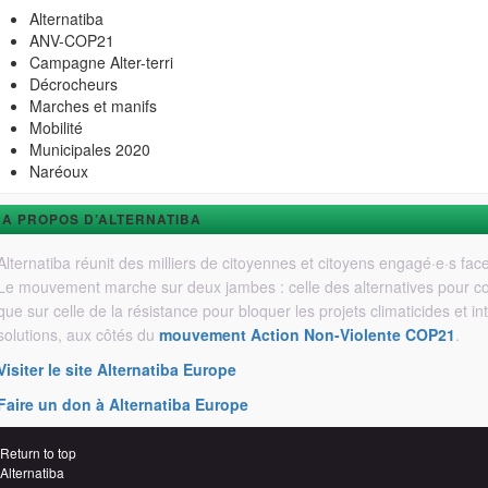
Alternatiba
ANV-COP21
Campagne Alter-terri
Décrocheurs
Marches et manifs
Mobilité
Municipales 2020
Naréoux
A PROPOS D’ALTERNATIBA
Alternatiba réunit des milliers de citoyennes et citoyens engagé·e·s fac
Le mouvement marche sur deux jambes : celle des alternatives pour const
que sur celle de la résistance pour bloquer les projets climaticides et 
solutions, aux côtés du
mouvement Action Non-Violente COP21
.
Visiter le site Alternatiba Europe
Faire un don à Alternatiba Europe
Return to top
Alternatiba